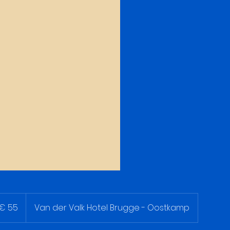
o
€ 55
Van der Valk Hotel Brugge - Oostkamp