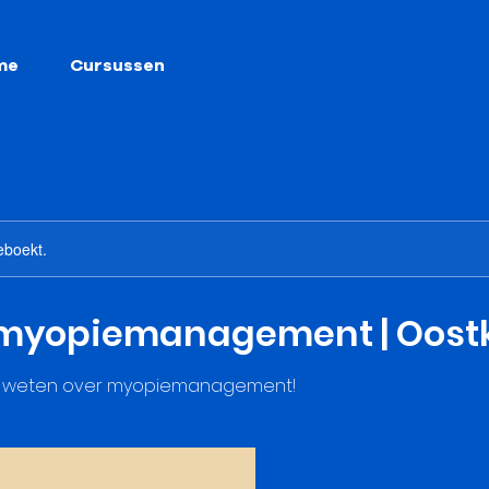
me
Cursussen
eboekt.
 myopiemanagement | Oos
et weten over myopiemanagement!