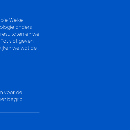
pie. Welke
hnologie anders
eresultaten en we
Tot slot geven
kijken we wat de
em voor de
et begrip.