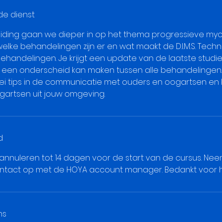
de dienst
eiding gaan we dieper in op het thema progressieve myo
 welke behandelingen zijn er en wat maakt de D.I.M.S. Tec
handelingen. Je krijgt een update van de laatste studi
 een onderscheid kan maken tussen alle behandelingen. 
lei tips in de communicatie met ouders en oogartsen en 
ogartsen uit jouw omgeving.
d
 annuleren tot 14 dagen voor de start van de cursus. Ne
ntact op met de HOYA account manager. Bedankt voor h
ns