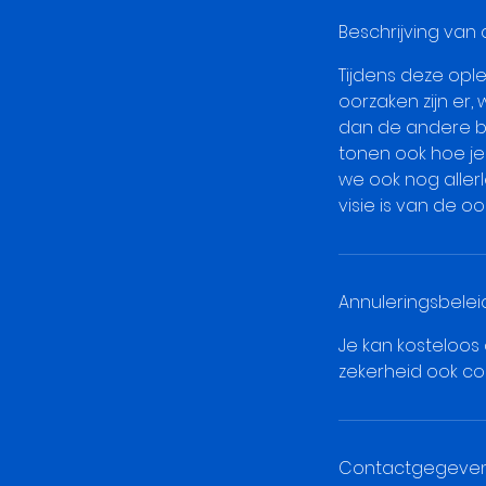
g
e
Beschrijving van 
l
Tijdens deze opl
o
oorzaken zijn er,
p
dan de andere be
e
tonen ook hoe je
n
we ook nog aller
visie is van de o
Annuleringsbelei
Je kan kosteloos
zekerheid ook co
Contactgegeve