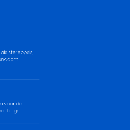
als stereopsis,
aandacht
em voor de
et begrip.