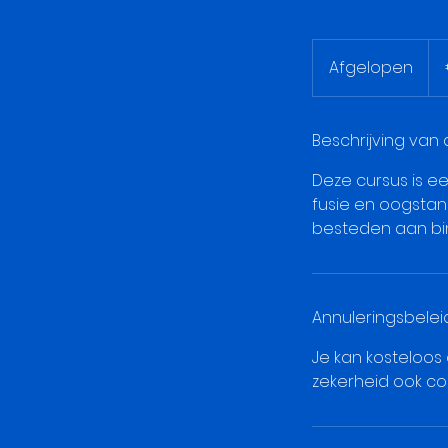
265
eur
Afgelopen
A
f
g
e
Beschrijving van 
l
Deze cursus is ee
o
fusie en oogstan
p
besteden aan bin
e
n
Annuleringsbelei
Je kan kosteloos
zekerheid ook co