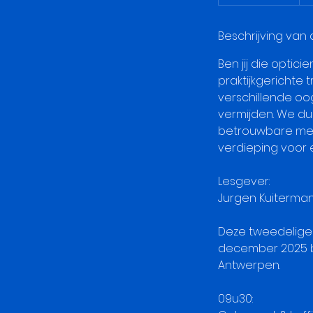
f
g
e
Beschrijving van 
l
Ben jij die optici
o
praktijkgerichte 
p
verschillende oo
e
vermijden. We du
n
betrouwbare met
verdieping voor e
Lesgever:
Jurgen Kuiterman
Deze tweedelige
december 2025 bi
Antwerpen.
09u30: