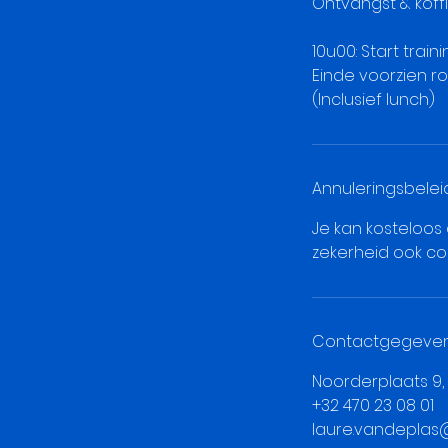
Ontvangst & koff
10u00: Start train
Einde voorzien r
(Inclusief lunch)
Annuleringsbelei
Je kan kosteloos
zekerheid ook co
Contactgegeve
Noorderplaats 9
+32 470 23 08 01
laure.vandeplas