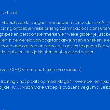
de dienst
en die zich verder wil gaan verdiepen in binoculair zien? T
training ontdek je welke brillenglazen naadloos aansluiten
gtypes en persoonskenmerken, én welke glazen je juist b
iken in de wereld van oogstandafwijkingen en reiken je e
hode aan om een onderbouwd advies te geven. Een w
lke opticien die zijn klanten écht goed wil helpen.
 van OLA (Optometric Leisure Association)
 training vindt plaats op maandag 24 november en maa
j de HOYA Vision Care Groep (Hoya Lens Belgium & Seiko 