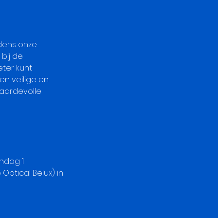
ijdens onze
 bij de
eter kunt
en veilige en
aardevolle
ndag 1
Optical Belux) in